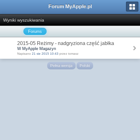
Forum MyApple.pl
Wyniki wyszukiwania
Forums
2015-05 Reżimy - nadgryziona część jabłka
W MyApple Magazyn
Napisano
21 sie 2015 10:43
przez tomasz
Pełna wersja
Polski