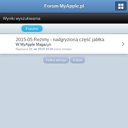
Forum MyApple.pl
Wyniki wyszukiwania
Forums
2015-05 Reżimy - nadgryziona część jabłka
W MyApple Magazyn
Napisano
21 sie 2015 10:43
przez tomasz
Pełna wersja
Polski