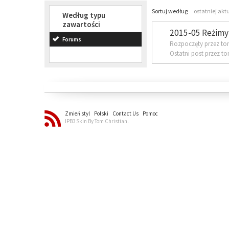
Sortuj według
ostatniej akt
Według typu
zawartości
2015-05 Reżimy 
Forums
Rozpoczęty przez to
Ostatni post przez t
Zmień styl
Polski
Contact Us
Pomoc
IPB3 Skin By Tom Christian.