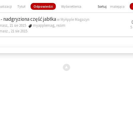
ualizacji
Tytuł
Odpowiedzi
Wyświetlenia
Sortuj
malejąco
- nadgryziona część jabłka
w
MyApple Magazyn
masz, 21 sie 2015
myapplemag
,
reżim
5
omasz ,
21 sie 2015