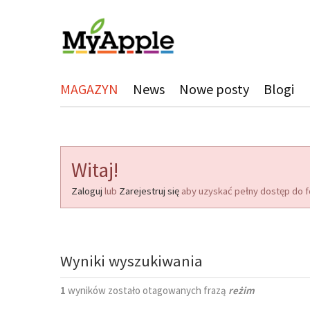
MAGAZYN
News
Nowe posty
Blogi
Witaj!
Zaloguj
lub
Zarejestruj się
aby uzyskać pełny dostęp do f
Wyniki wyszukiwania
1
wyników zostało otagowanych frazą
reżim