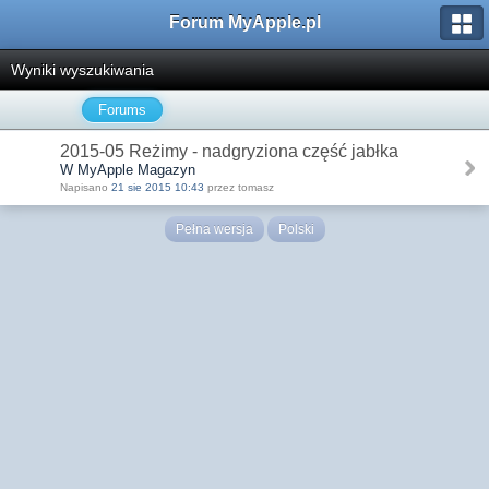
Forum MyApple.pl
Wyniki wyszukiwania
Forums
2015-05 Reżimy - nadgryziona część jabłka
W MyApple Magazyn
Napisano
21 sie 2015 10:43
przez tomasz
Pełna wersja
Polski