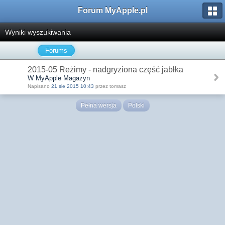
Forum MyApple.pl
Wyniki wyszukiwania
Forums
2015-05 Reżimy - nadgryziona część jabłka
W MyApple Magazyn
Napisano
21 sie 2015 10:43
przez tomasz
Pełna wersja
Polski