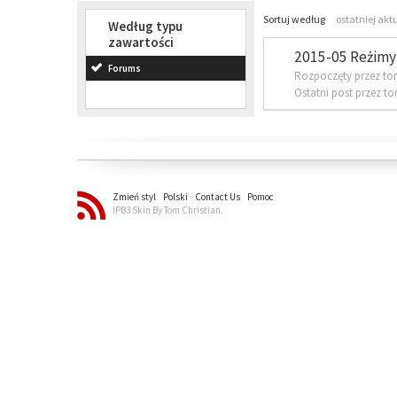
Sortuj według
ostatniej akt
Według typu
zawartości
2015-05 Reżimy 
Forums
Rozpoczęty przez to
Ostatni post przez t
Zmień styl
Polski
Contact Us
Pomoc
IPB3 Skin By Tom Christian.