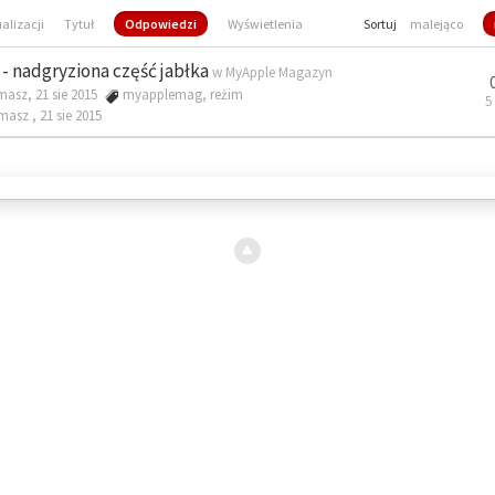
ualizacji
Tytuł
Odpowiedzi
Wyświetlenia
Sortuj
malejąco
- nadgryziona część jabłka
w
MyApple Magazyn
masz, 21 sie 2015
myapplemag
,
reżim
5
omasz ,
21 sie 2015