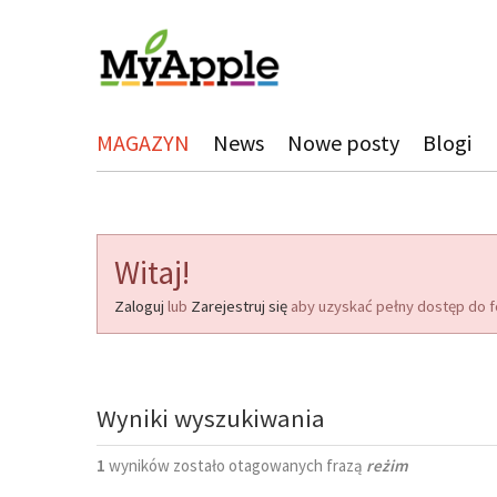
MAGAZYN
News
Nowe posty
Blogi
Witaj!
Zaloguj
lub
Zarejestruj się
aby uzyskać pełny dostęp do f
Wyniki wyszukiwania
1
wyników zostało otagowanych frazą
reżim