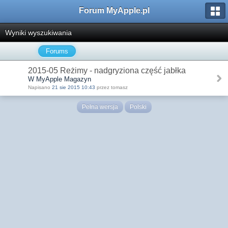
Forum MyApple.pl
Wyniki wyszukiwania
Forums
2015-05 Reżimy - nadgryziona część jabłka
W MyApple Magazyn
Napisano
21 sie 2015 10:43
przez tomasz
Pełna wersja
Polski