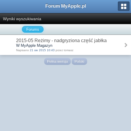
Forum MyApple.pl
Wyniki wyszukiwania
Forums
2015-05 Reżimy - nadgryziona część jabłka
W MyApple Magazyn
Napisano
21 sie 2015 10:43
przez tomasz
Pełna wersja
Polski