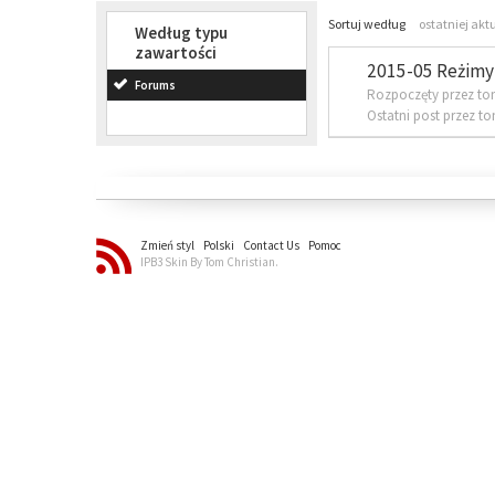
Sortuj według
ostatniej akt
Według typu
zawartości
2015-05 Reżimy 
Forums
Rozpoczęty przez to
Ostatni post przez t
Zmień styl
Polski
Contact Us
Pomoc
IPB3 Skin By Tom Christian.