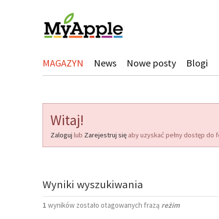
MAGAZYN
News
Nowe posty
Blogi
Witaj!
Zaloguj
lub
Zarejestruj się
aby uzyskać pełny dostęp do f
Wyniki wyszukiwania
1
wyników zostało otagowanych frazą
reżim