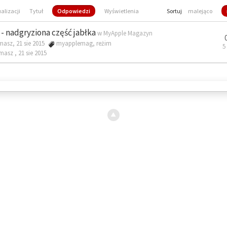
ualizacji
Tytuł
Odpowiedzi
Wyświetlenia
Sortuj
malejąco
- nadgryziona część jabłka
w
MyApple Magazyn
masz, 21 sie 2015
myapplemag
,
reżim
5
omasz ,
21 sie 2015