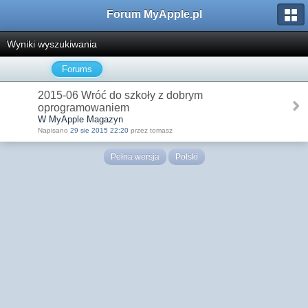
Forum MyApple.pl
Wyniki wyszukiwania
Forums
2015-06 Wróć do szkoły z dobrym
oprogramowaniem
W MyApple Magazyn
Napisano
29 sie 2015 22:20
przez tomasz
Pełna wersja
Polski