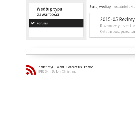
Sortuj według
ostatniej akt
Według typu
zawartości
2015-05 Reżimy 
Forums
Rozpoczęty przez to
Ostatni post przez t
Zmień styl
Polski
Contact Us
Pomoc
IPB3 Skin By Tom Christian.