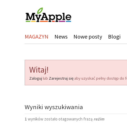
MAGAZYN
News
Nowe posty
Blogi
Witaj!
Zaloguj
lub
Zarejestruj się
aby uzyskać pełny dostęp do f
Wyniki wyszukiwania
1
wyników zostało otagowanych frazą
reżim