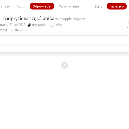
ualizacji
Tytuł
Odpowiedzi
Wyświetlenia
Sortuj
malejąco
- nadgryziona część jabłka
w
MyApple Magazyn
masz, 21 sie 2015
myapplemag
,
reżim
5
omasz ,
21 sie 2015