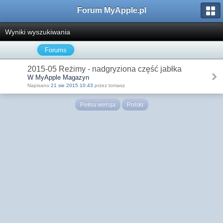
Forum MyApple.pl
Wyniki wyszukiwania
Forums
2015-05 Reżimy - nadgryziona część jabłka
W MyApple Magazyn
Napisano
21 sie 2015 10:43
przez tomasz
Pełna wersja
Polski