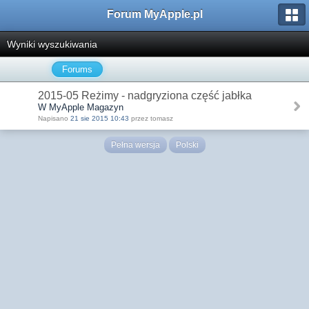
Forum MyApple.pl
Wyniki wyszukiwania
Forums
2015-05 Reżimy - nadgryziona część jabłka
W MyApple Magazyn
Napisano
21 sie 2015 10:43
przez tomasz
Pełna wersja
Polski