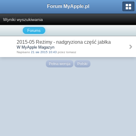
Forum MyApple.pl
Wyniki wyszukiwania
Forums
2015-05 Reżimy - nadgryziona część jabłka
W MyApple Magazyn
Napisano
21 sie 2015 10:43
przez tomasz
Pełna wersja
Polski