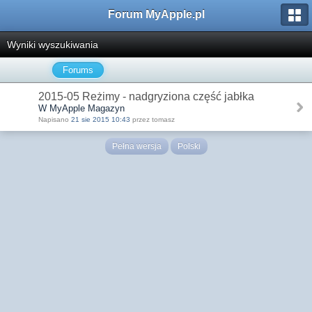
Forum MyApple.pl
Wyniki wyszukiwania
Forums
2015-05 Reżimy - nadgryziona część jabłka
W MyApple Magazyn
Napisano
21 sie 2015 10:43
przez tomasz
Pełna wersja
Polski