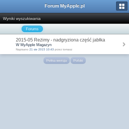
Forum MyApple.pl
Wyniki wyszukiwania
Forums
2015-05 Reżimy - nadgryziona część jabłka
W MyApple Magazyn
Napisano
21 sie 2015 10:43
przez tomasz
Pełna wersja
Polski