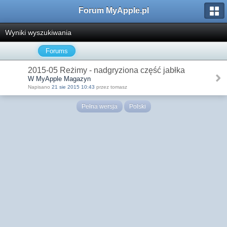
Forum MyApple.pl
Wyniki wyszukiwania
Forums
2015-05 Reżimy - nadgryziona część jabłka
W MyApple Magazyn
Napisano
21 sie 2015 10:43
przez tomasz
Pełna wersja
Polski