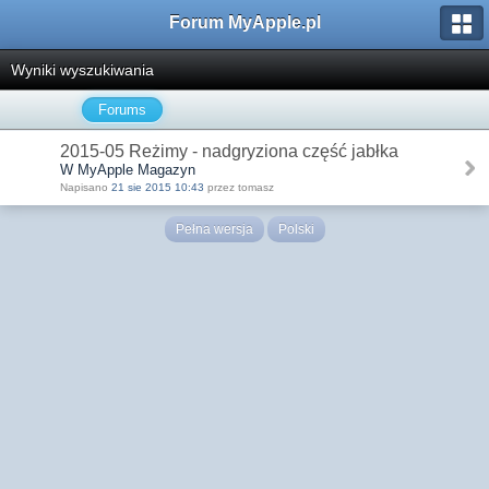
Forum MyApple.pl
Wyniki wyszukiwania
Forums
2015-05 Reżimy - nadgryziona część jabłka
W MyApple Magazyn
Napisano
21 sie 2015 10:43
przez tomasz
Pełna wersja
Polski