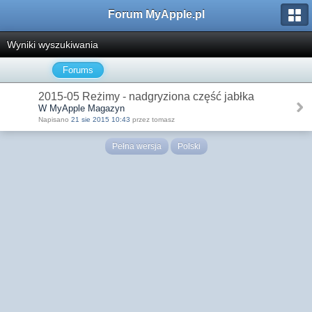
Forum MyApple.pl
Wyniki wyszukiwania
Forums
2015-05 Reżimy - nadgryziona część jabłka
W MyApple Magazyn
Napisano
21 sie 2015 10:43
przez tomasz
Pełna wersja
Polski