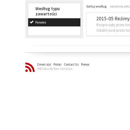
Sortuj według
ostatniej akt
Według typu
zawartości
2015-05 Reżimy 
Forums
Rozpoczęty przez to
Ostatni post przez t
Zmień styl
Polski
Contact Us
Pomoc
IPB3 Skin By Tom Christian.