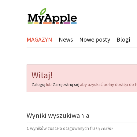
MAGAZYN
News
Nowe posty
Blogi
Witaj!
Zaloguj
lub
Zarejestruj się
aby uzyskać pełny dostęp do f
Wyniki wyszukiwania
1
wyników zostało otagowanych frazą
reżim