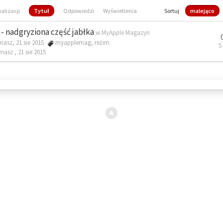
ualizacji
Tytuł
Odpowiedzi
Wyświetlenia
Sortuj
malejąco
- nadgryziona część jabłka
w
MyApple Magazyn
masz, 21 sie 2015
myapplemag
,
reżim
5
omasz ,
21 sie 2015