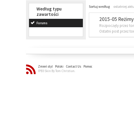
Sortuj według
ostatniej akt
Według typu
zawartości
2015-05 Reżimy 
Forums
Rozpoczęty przez to
Ostatni post przez t
Zmień styl
Polski
Contact Us
Pomoc
IPB3 Skin By Tom Christian.