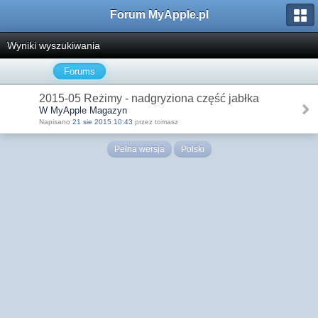
Forum MyApple.pl
Wyniki wyszukiwania
Forums
2015-05 Reżimy - nadgryziona część jabłka
W MyApple Magazyn
Napisano
21 sie 2015 10:43
przez tomasz
Pełna wersja
Polski