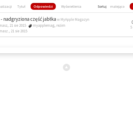
ualizacji
Tytuł
Odpowiedzi
Wyświetlenia
Sortuj
malejąco
- nadgryziona część jabłka
w
MyApple Magazyn
masz, 21 sie 2015
myapplemag
,
reżim
5
omasz ,
21 sie 2015