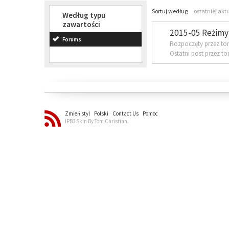
Sortuj według
ostatniej akt
Według typu
zawartości
2015-05 Reżimy 
Forums
Rozpoczęty przez to
Ostatni post przez t
Zmień styl
Polski
Contact Us
Pomoc
IPB3 Skin By Tom Christian.