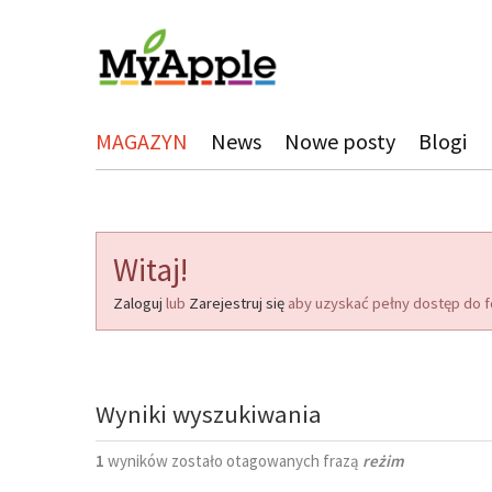
MAGAZYN
News
Nowe posty
Blogi
Witaj!
Zaloguj
lub
Zarejestruj się
aby uzyskać pełny dostęp do f
Wyniki wyszukiwania
1
wyników zostało otagowanych frazą
reżim