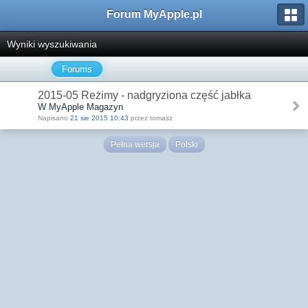
Forum MyApple.pl
Wyniki wyszukiwania
Forums
2015-05 Reżimy - nadgryziona część jabłka
W MyApple Magazyn
Napisano
21 sie 2015 10:43
przez tomasz
Pełna wersja
Polski