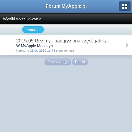
Forum MyApple.pl
Wyniki wyszukiwania
Forums
2015-05 Reżimy - nadgryziona część jabłka
W MyApple Magazyn
Napisano
21 sie 2015 10:43
przez tomasz
Pełna wersja
Polski