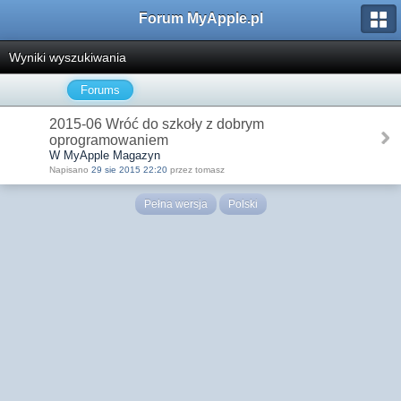
Forum MyApple.pl
Wyniki wyszukiwania
Forums
2015-06 Wróć do szkoły z dobrym
oprogramowaniem
W MyApple Magazyn
Napisano
29 sie 2015 22:20
przez tomasz
Pełna wersja
Polski