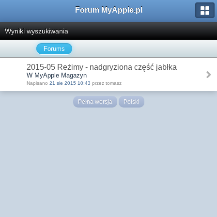
Forum MyApple.pl
Wyniki wyszukiwania
Forums
2015-05 Reżimy - nadgryziona część jabłka
W MyApple Magazyn
Napisano
21 sie 2015 10:43
przez tomasz
Pełna wersja
Polski