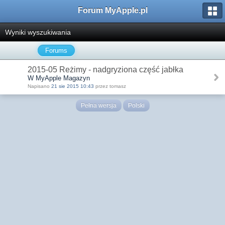
Forum MyApple.pl
Wyniki wyszukiwania
Forums
2015-05 Reżimy - nadgryziona część jabłka
W MyApple Magazyn
Napisano
21 sie 2015 10:43
przez tomasz
Pełna wersja
Polski