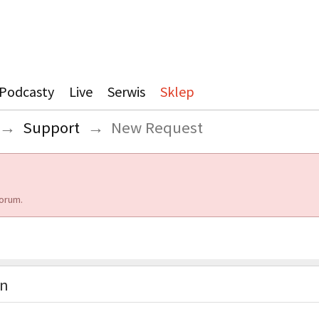
Podcasty
Live
Serwis
Sklep
→
Support
→
New Request
orum.
on