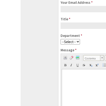
Your Email Address
*
Title
*
Department
*
Message
*
Czcionka