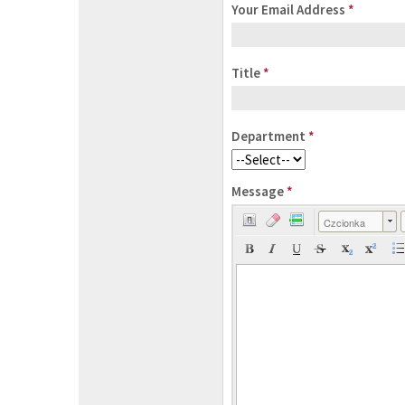
Your Email Address
*
Title
*
Department
*
Message
*
Czcionka