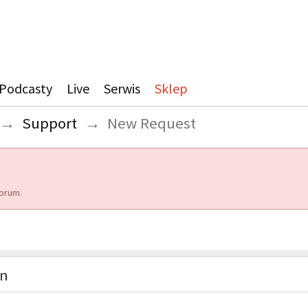
Podcasty
Live
Serwis
Sklep
→
Support
→
New Request
orum.
on