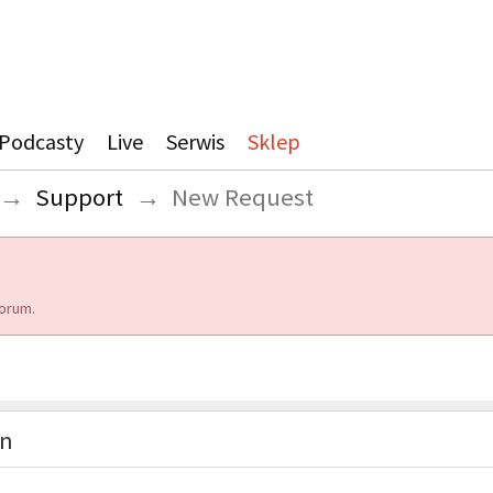
Podcasty
Live
Serwis
Sklep
→
Support
→
New Request
orum.
on