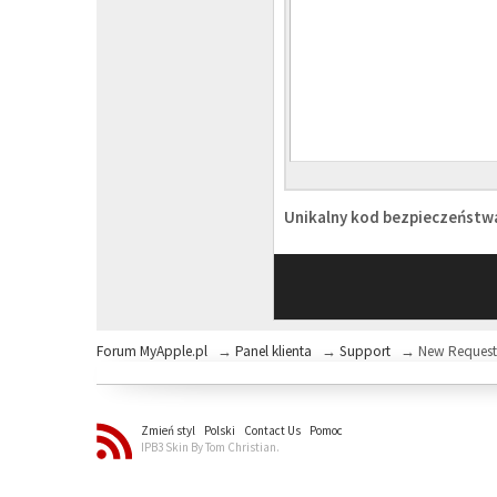
Unikalny kod bezpieczeńst
Forum MyApple.pl
→
Panel klienta
→
Support
→
New Reques
Zmień styl
Polski
Contact Us
Pomoc
IPB3 Skin By Tom Christian.