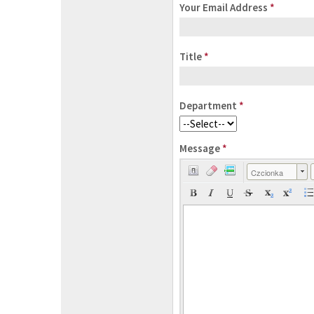
Your Email Address
*
Title
*
Department
*
Message
*
Czcionka