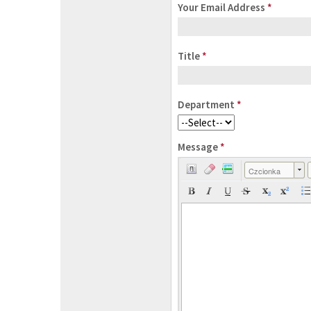
Your Email Address
*
Title
*
Department
*
Message
*
Czcionka