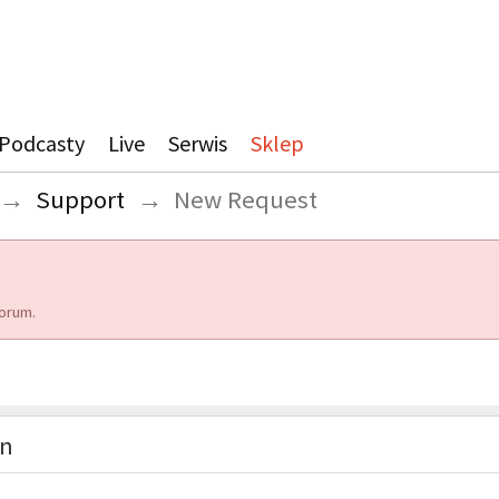
Podcasty
Live
Serwis
Sklep
→
Support
→
New Request
orum.
on