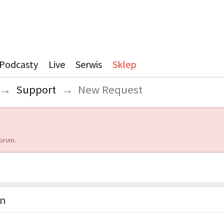
Podcasty
Live
Serwis
Sklep
→
Support
→
New Request
orum.
on