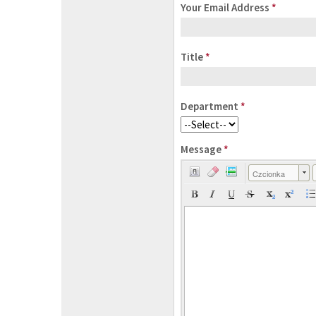
Your Email Address
*
Title
*
Department
*
Message
*
Czcionka