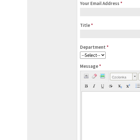
Your Email Address
*
Title
*
Department
*
Message
*
Czcionka