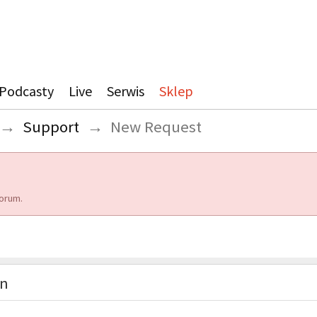
Podcasty
Live
Serwis
Sklep
→
Support
→
New Request
orum.
on