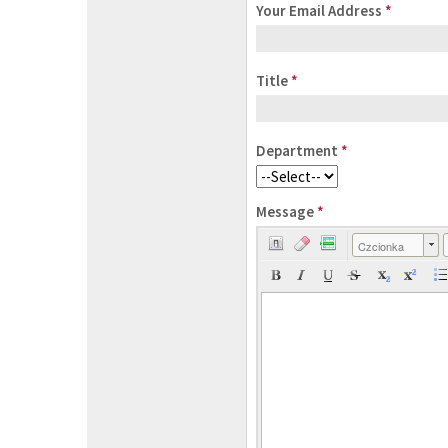
Your Email Address
*
Title
*
Department
*
Message
*
Czcionka