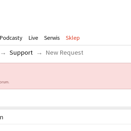
Podcasty
Live
Serwis
Sklep
→
Support
→
New Request
orum.
on