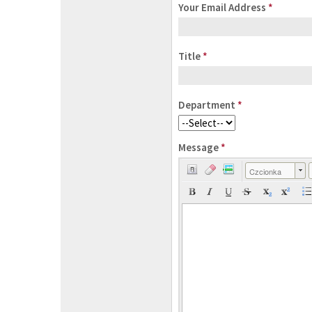
Your Email Address
*
Title
*
Department
*
Message
*
Czcionka