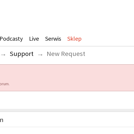
Podcasty
Live
Serwis
Sklep
→
Support
→
New Request
orum.
on