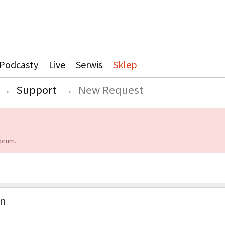
Podcasty
Live
Serwis
Sklep
→
Support
→
New Request
orum.
on