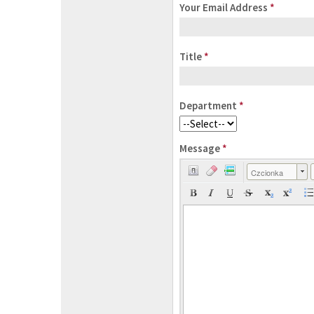
Your Email Address
*
Title
*
Department
*
Message
*
Czcionka