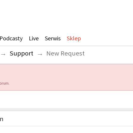
Podcasty
Live
Serwis
Sklep
→
Support
→
New Request
orum.
on