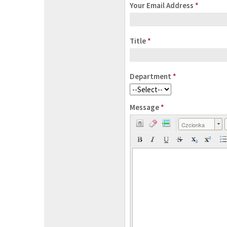
Your Email Address
*
Title
*
Department
*
Message
*
Czcionka