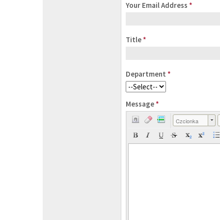
Your Email Address
*
Title
*
Department
*
Message
*
Czcionka