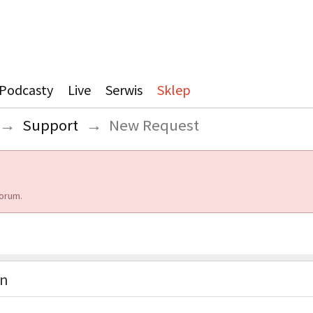
Podcasty
Live
Serwis
Sklep
→
Support
→
New Request
orum.
on