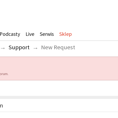
Podcasty
Live
Serwis
Sklep
→
Support
→
New Request
orum.
on