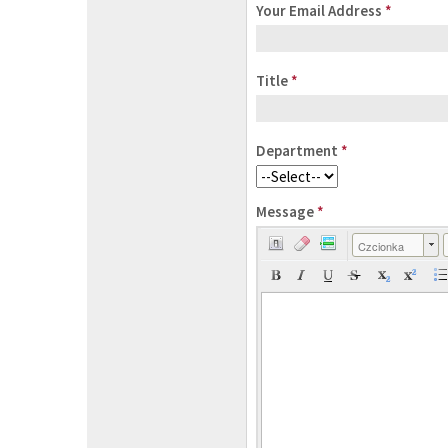
Your Email Address
*
Title
*
Department
*
Message
*
Czcionka