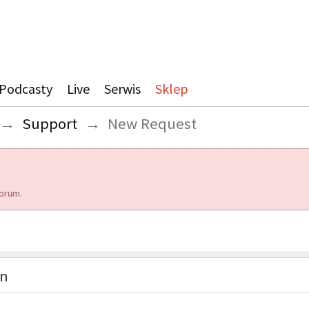
Podcasty
Live
Serwis
Sklep
→
Support
→
New Request
orum.
on