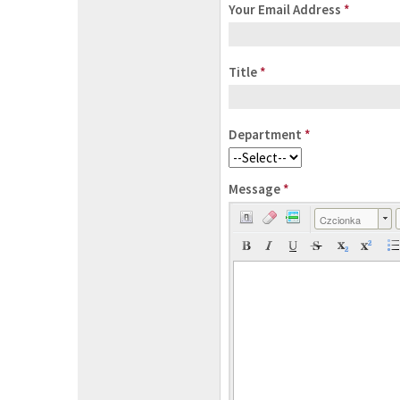
Your Email Address
*
Title
*
Department
*
Message
*
Czcionka