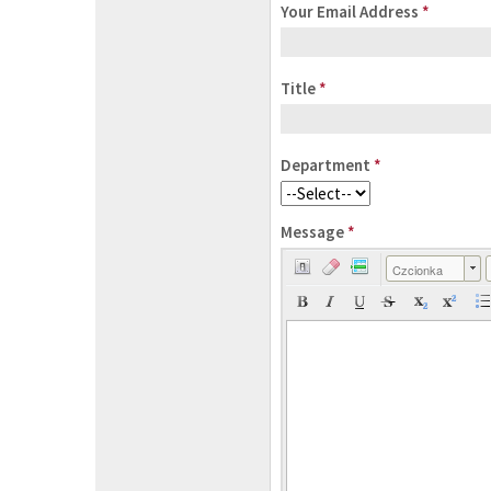
Your Email Address
*
Title
*
Department
*
Message
*
Czcionka