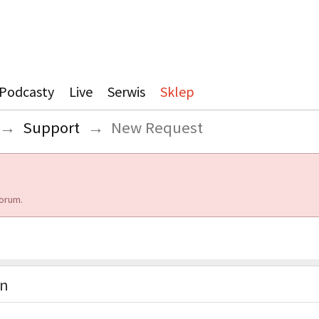
Podcasty
Live
Serwis
Sklep
→
Support
→
New Request
orum.
on