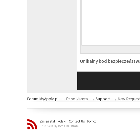
Unikalny kod bezpieczeńst
Forum MyApple.pl
→
Panel klienta
→
Support
→
New Reques
Zmień styl
Polski
Contact Us
Pomoc
IPB3 Skin By Tom Christian.