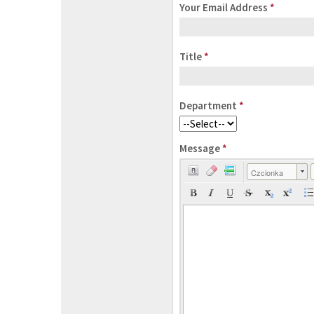
Your Email Address
*
Title
*
Department
*
Message
*
Czcionka