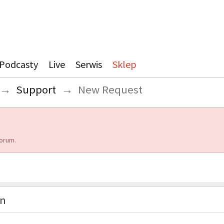
Podcasty
Live
Serwis
Sklep
→
Support
→
New Request
orum.
on