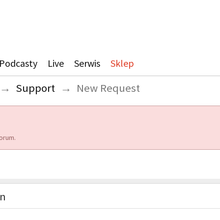
Podcasty
Live
Serwis
Sklep
→
Support
→
New Request
orum.
on