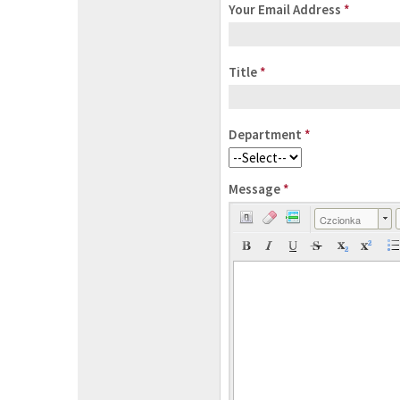
Your Email Address
*
Title
*
Department
*
Message
*
Czcionka