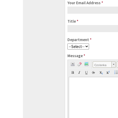
Your Email Address
*
Title
*
Department
*
Message
*
Czcionka