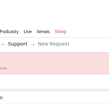
Podcasty
Live
Serwis
Sklep
→
Support
→
New Request
orum.
on