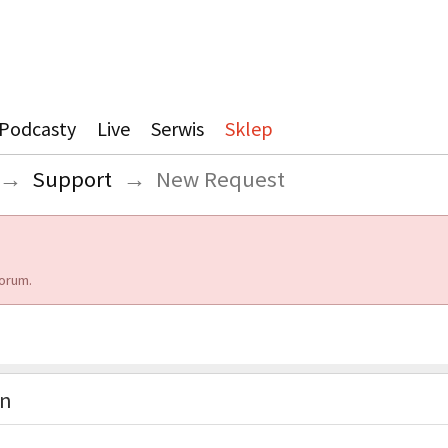
Podcasty
Live
Serwis
Sklep
→
Support
→
New Request
orum.
on