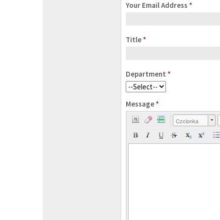
Your Email Address
*
Title
*
Department
*
Message
*
Czcionka