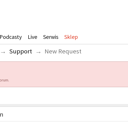
Podcasty
Live
Serwis
Sklep
→
Support
→
New Request
orum.
on