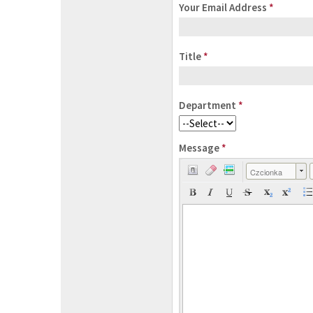
Your Email Address
*
Title
*
Department
*
Message
*
Czcionka