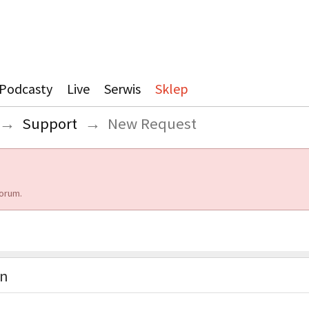
Podcasty
Live
Serwis
Sklep
→
Support
→
New Request
orum.
on