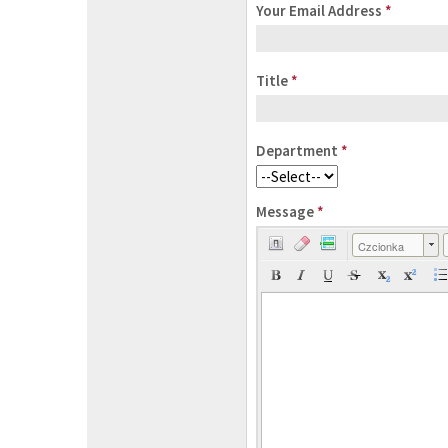
Your Email Address
*
Title
*
Department
*
Message
*
Czcionka