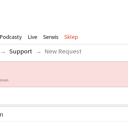
Podcasty
Live
Serwis
Sklep
→
Support
→
New Request
orum.
on