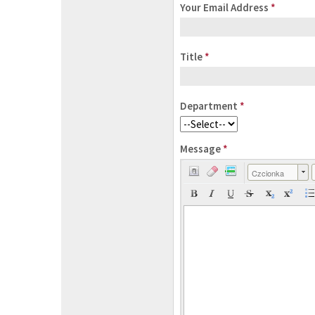
Your Email Address
*
Title
*
Department
*
Message
*
Czcionka