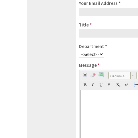
Your Email Address
*
Title
*
Department
*
Message
*
Czcionka