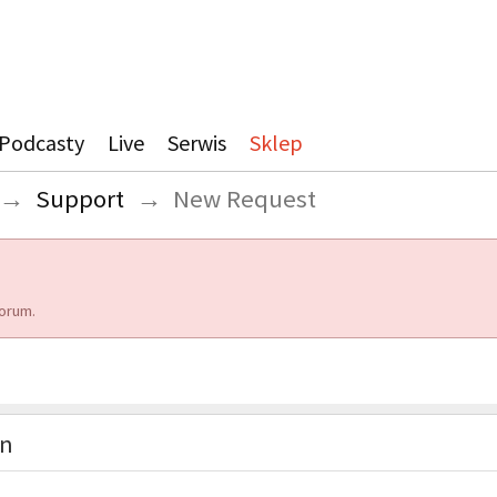
Podcasty
Live
Serwis
Sklep
→
Support
→
New Request
orum.
on